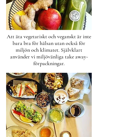
Att äta vegetariskt och veganskt är inte
bara bra för hälsan utan också för
miljön och klimatet. Självklart
använder vi miljövänliga take away-
förpackningar.