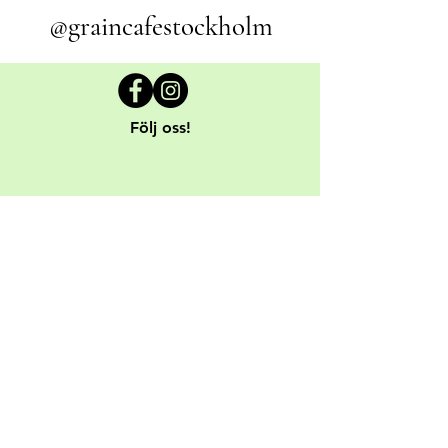
@graincafestockholm
Följ oss!